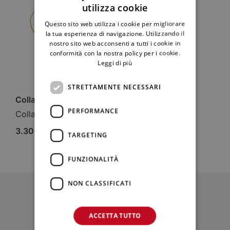
utilizza cookie
ITALIAN
Questo sito web utilizza i cookie per migliorare
ENGLISH
la tua esperienza di navigazione. Utilizzando il
nostro sito web acconsenti a tutti i cookie in
conformità con la nostra policy per i cookie.
Leggi di più
STRETTAMENTE NECESSARI
Collana Ricami
PERFORMANCE
Collane
3.300,00
€
TARGETING
FUNZIONALITÀ
NON CLASSIFICATI
D.G. SNC di Di Giovanna Laura & C.
ACCETTA TUTTO
Via Venezia, 8/A