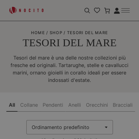
Apri
Accedi
la
barra
di
HOME
/
SHOP
/
TESORI DEL MARE
ricerca
TESORI DEL MARE
Tesori del mare è una delle nostre collezioni più
fresche ed originali. Tartarughe, stelle e cavallucci
marini, ornano gioielli in corallo ideali per essere
indossati d'estate.
All
Collane
Pendenti
Anelli
Orecchini
Bracciali