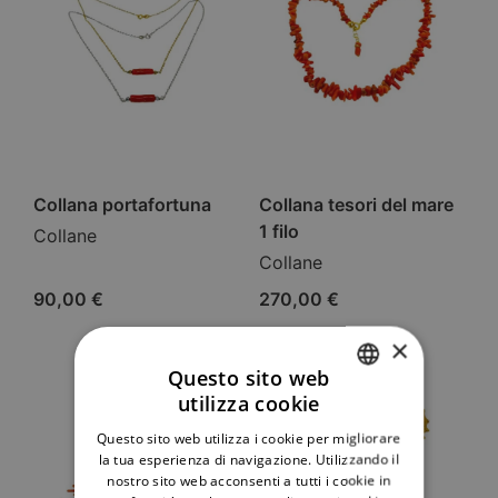
Collana portafortuna
Collana tesori del mare
1 filo
Collane
Collane
90,00
€
270,00
€
×
Questo sito web
utilizza cookie
ITALIAN
Questo sito web utilizza i cookie per migliorare
ENGLISH
la tua esperienza di navigazione. Utilizzando il
nostro sito web acconsenti a tutti i cookie in