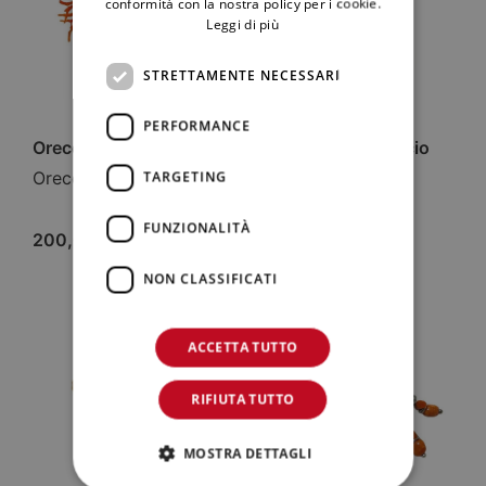
conformità con la nostra policy per i cookie.
Leggi di più
STRETTAMENTE NECESSARI
PERFORMANCE
Orecchini frange
Orecchini cavalluccio
marino
Orecchini
TARGETING
Orecchini
FUNZIONALITÀ
200,00
€
350,00
€
NON CLASSIFICATI
ACCETTA TUTTO
RIFIUTA TUTTO
MOSTRA DETTAGLI