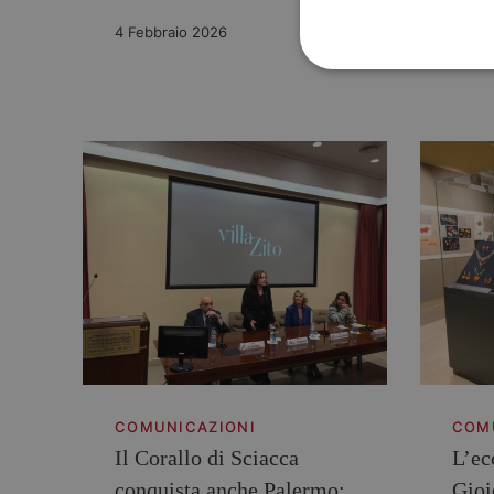
Cora
4 Febbraio 2026
21 Fe
COMUNICAZIONI
COM
Il Corallo di Sciacca
L’ec
conquista anche Palermo:
Gioie