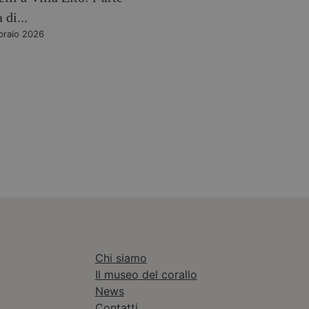
 di...
braio 2026
Chi siamo
Il museo del corallo
News
Contatti