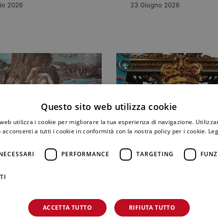
lio 2026
23 Giugno 2026
Questo sito web utilizza cookie
web utilizza i cookie per migliorare la tua esperienza di navigazione. Utilizza
 acconsenti a tutti i cookie in conformità con la nostra policy per i cookie.
Leg
NECESSARI
PERFORMANCE
TARGETING
FUNZ
TI
COMUNICAZIONI
OSITÀ
L’oro della devozione:
angue di Medusa:
nostro restauro de “I
ima mitologica del
ACCETTA TUTTO
RIFIUTA TUTTO