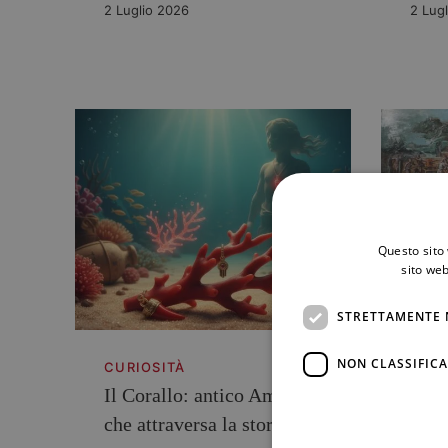
2 Luglio 2026
2 Lug
Questo sito 
sito web
STRETTAMENTE 
NON CLASSIFICA
CURIOSITÀ
CURI
Il Corallo: antico Amuleto
Il S
che attraversa la storia
l’an