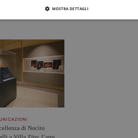
Gioielli...
llo
MOSTRA DETTAGLI
bbraio 2026
13 Febbraio 2026
UNICAZIONI
cellenza di Nocito
lli a Villa Zito: l’arte