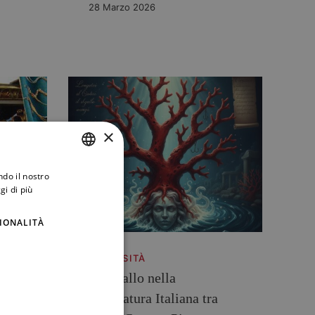
28 Marzo 2026
×
ndo il nostro
ITALIAN
gi di più
ENGLISH
IONALITÀ
CURIOSITÀ
 il
Il Corallo nella
Letteratura Italiana tra