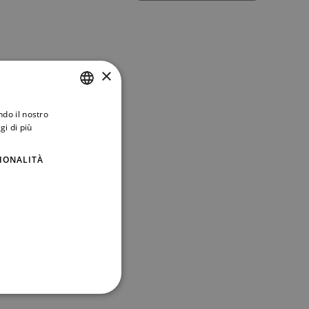
×
ndo il nostro
ITALIAN
gi di più
ENGLISH
IONALITÀ