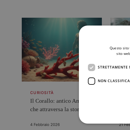
Questo sito 
sito web
STRETTAMENTE 
NON CLASSIFICA
CURIOSITÀ
CURI
Il Corallo: antico Amuleto
Il S
che attraversa la storia
l’an
Cora
4 Febbraio 2026
21 Fe