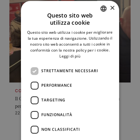
×
Questo sito web
utilizza cookie
ITALIAN
Questo sito web utilizza i cookie per migliorare
ENGLISH
la tua esperienza di navigazione. Utilizzando il
nostro sito web acconsenti a tutti i cookie in
conformità con la nostra policy per i cookie.
Leggi di più
STRETTAMENTE NECESSARI
PERFORMANCE
COMUNICAZIONI
Il Corallo di Sciacca brilla fino a fine anno: prorogata
TARGETING
per lo...
22 Febbraio 2026
FUNZIONALITÀ
NON CLASSIFICATI